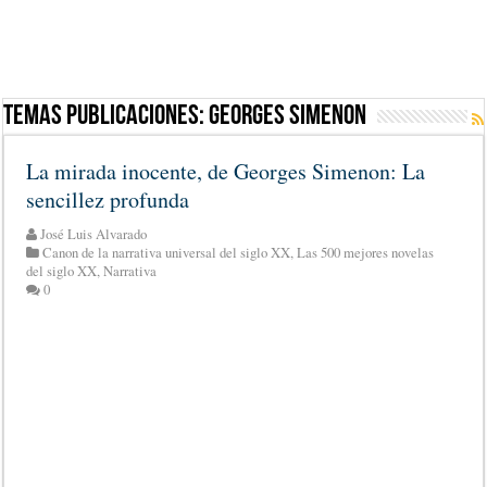
Temas Publicaciones:
Georges Simenon
La mirada inocente, de Georges Simenon: La
sencillez profunda
José Luis Alvarado
Canon de la narrativa universal del siglo XX
,
Las 500 mejores novelas
del siglo XX
,
Narrativa
0